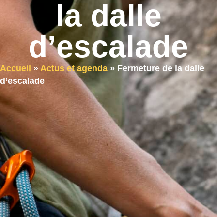
la dalle
d’escalade
Accueil
»
Actus et agenda
»
Fermeture de la dalle
d’escalade