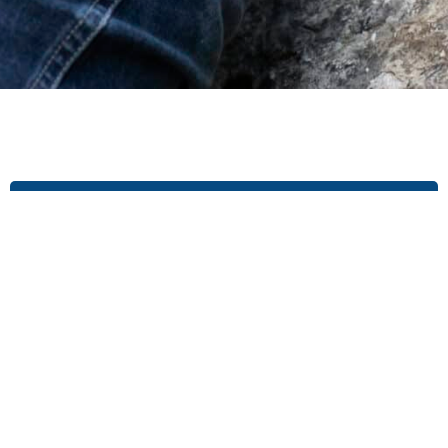
Publié le 25 octobre 2025
Contacts
En raison des forts risques de
chutes de pierres, la dalle
d'escalade de Duingt est
interdite d'accès et également
de stationner au pied de celle-